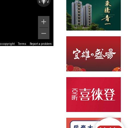
o copyright
Terms
Report a problem