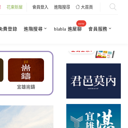
屋
花東新屋
會員登入
進階搜尋
大首頁
new
免費登錄
進階搜尋
blabla 進屋聊
會員服務
鑄
聖岳湖苑
國際ONE
雅臨曜