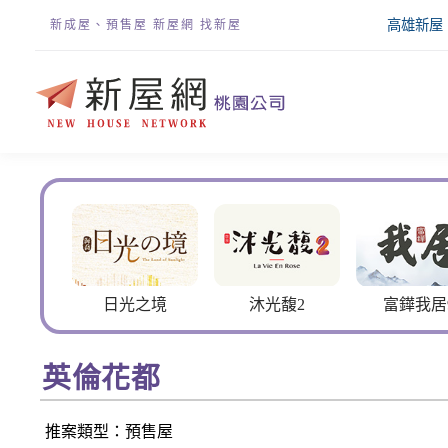
高雄新屋
新成屋、預售屋 新屋網 找新屋
日光之境
沐光馥2
富鏵我居9
嘉
英倫花都
推案類型：預售屋