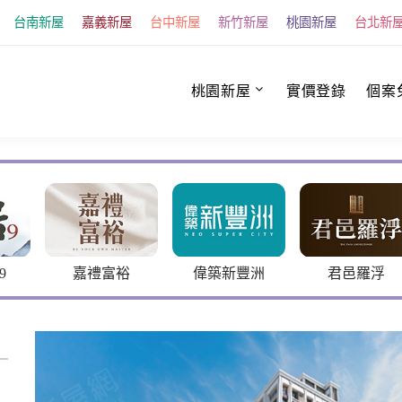
台南新屋
嘉義新屋
台中新屋
新竹新屋
桃園新屋
台北新
桃園新屋
實價登錄
個案
禮富裕
偉築新豐洲
君邑羅浮
宜雄耑