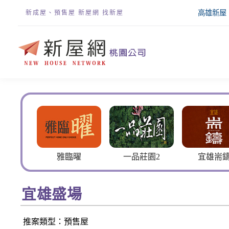
高雄新屋
新成屋、預售屋 新屋網 找新屋
臨曜
一品莊園2
宜雄耑鑄
偉築新豐
宜雄盛場
推案類型：預售屋