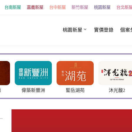
台南新屋
嘉義新屋
台中新屋
新竹新屋
桃園新屋
台北新
桃園新屋
實價登錄
個案
洲
聖岳湖苑
沐光馥2
君邑羅浮