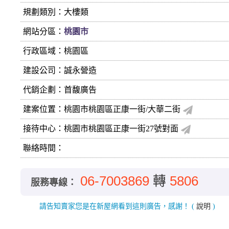
規劃類別：大樓類
網站分區：
桃園市
行政區域：桃園區
建設公司：
誠永營造
代銷企劃：首馥廣告
建案位置：桃園市桃園區正康一街/大華二街
接待中心：桃園市桃園區正康一街27號對面
聯絡時間：
06-7003869
轉
5806
服務專線：
請告知賣家您是在新屋網看到這則廣告，感謝！
(
說明
)