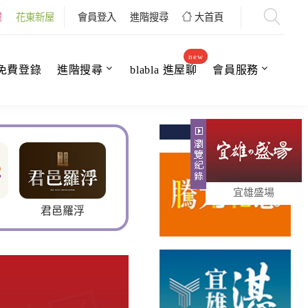
屋
花東新屋
會員登入
進階搜尋
大首頁
new
免費登錄
進階搜尋
blabla 進屋聊
會員服務
宜雄盛場
美術水公園
日光之境
沐樂