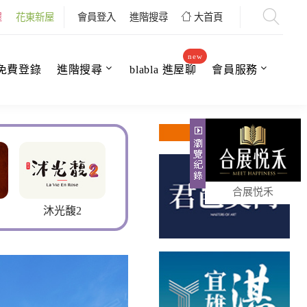
屋
花東新屋
會員登入
進階搜尋
大首頁
new
免費登錄
進階搜尋
blabla 進屋聊
會員服務
合展悦禾
君邑羅浮
雅臨曜
一品莊園2