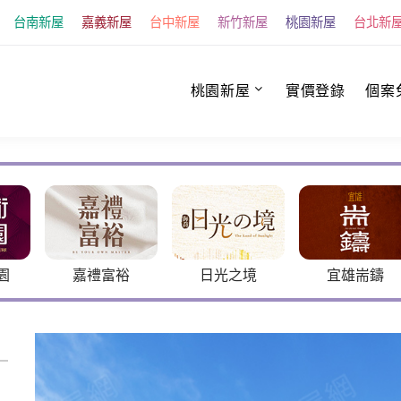
台南新屋
嘉義新屋
台中新屋
新竹新屋
桃園新屋
台北新
桃園新屋
實價登錄
個案
裕
日光之境
宜雄耑鑄
沐光馥2