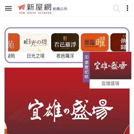
苑
日光之境
君邑羅浮
雅臨曜
宜雄耑鑄
宜雄盛場