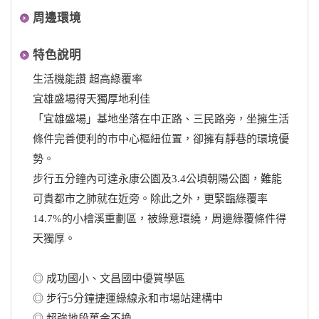
周邊環境
特色說明
生活機能讚 超高綠覆率
宜雄盛場得天獨厚地利佳
「宜雄盛場」基地坐落在中正路、三民路旁，坐擁生活
條件完善便利的市中心樞紐位置，卻擁有靜巷的環境優
勢。
步行五分鐘內可達永康公園及3.4公頃朝陽公園，難能
可貴都市之肺就在近旁。除此之外，更緊臨綠覆率
14.7%的小檜溪重劃區，被綠意環繞，周邊綠覆條件得
天獨厚。
◎ 成功國小、文昌國中優質學區
◎ 步行5分鐘捷運綠線永和市場站建構中
◎ 超強地段萬金不換