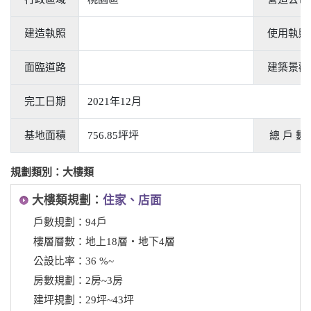
建造執照
使用執照
面臨道路
建築景觀
完工日期
2021年12月
基地面積
756.85坪坪
總 戶 數
規劃類別：大樓類
大樓類規劃：
住家、店面
戶數規劃：94戶
樓層層數：地上18層‧地下4層
公設比率：36 %~
房數規劃：2房~3房
建坪規劃：29坪~43坪