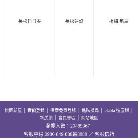
長松日日春
長松建設
楊梅.新屋
桃園新屋
│
實價登錄
│
個案免費登錄
│
進階搜尋
│
blabla 進屋聊
│
新房網
│
會員專區
│
網站地圖
瀏覽人數：29489367
客服專線 0986-849-888轉8888 ／ 客服信箱